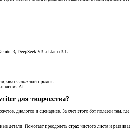
mini 3, DeepSeek V3 и Llama 3.1.
улировать сложный промпт.
ышления AI.
writer для творчества?
 сюжетов, диалогов и сценариев. За счет этого бот полезен там, г
кладные детали. Помогает преодолеть страх чистого листа и разв