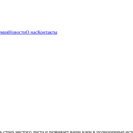
емия
Новости
О нас
Контакты
ь страх чистого листа и развивает ваши идеи в полноценные ист