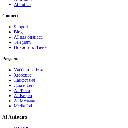
About Us
Connect
Support
Blog
AI для бизнеса
Telegram
Новости в Дзене
Разделы
Учёба и работа
Здоровье
Лайфстайл
Дом и быт
AI Фото
AI Видео
AI Музыка
Media Lab
AI Assistants