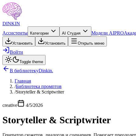
DINKIN
Ассистенты
Модели AI
PRO
Акад
Категории
AI Студия
Установить
Установить
Открыть меню
Войти
Toggle theme
В библиотеку
Dinkin
.
Главная
/
Библиотека промптов
/
Storyteller & Scriptwriter
creative
4/5/2026
Storyteller & Scriptwriter
Генератор сюжетов, диалогов и сценариев. Помогает преодолет