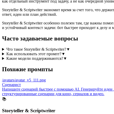
как отдельный инструмент под задачу, а не как очередной унив
Storyteller & Scriptwriter экономит время за счет того, что д
ответ, идеи или план действий.
Storyteller & Scriptwriter особенно полезен там, где важны по
и устойчивый контекст задачи: бот быстрее приходит к делу и
Часто задаваемые вопросы
Что такое
Storyteller & Scriptwriter
?
▼
Как использовать этот промпт?
▼
Какие модели поддерживаются?
▼
Похожие промпты
/avatars/avatar_v5_111.png
Сценарист
Напишите сценарий быстрее с помощью AI. Генерируйте идеи д
структурированные сценарии для кино, сериалов и видео.
📚
Storyteller & Scriptwriter